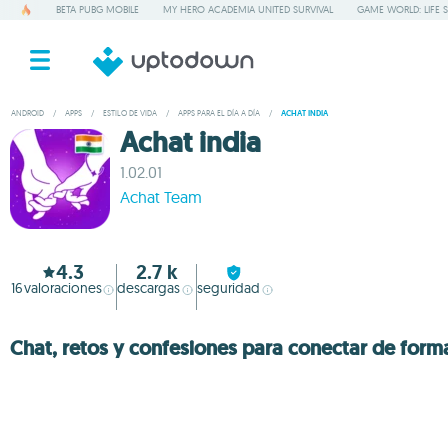
BETA PUBG MOBILE
MY HERO ACADEMIA UNITED SURVIVAL
GAME WORLD: LIFE 
ANDROID
/
APPS
/
ESTILO DE VIDA
/
APPS PARA EL DÍA A DÍA
/
ACHAT INDIA
Achat india
1.02.01
Achat Team
4.3
2.7 k
16
valoraciones
descargas
seguridad
Chat, retos y confesiones para conectar de forma