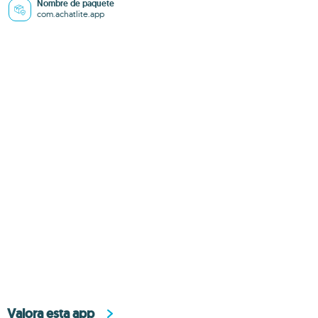
Nombre de paquete
com.achatlite.app
Valora esta app