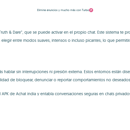
Elimina anuncios y mucho más con Turbo
uth & Dare”, que se puede activar en el propio chat. Este sistema te 
s elegir entre modos suaves, intensos o incluso picantes, lo que permitirá
rás hablar sin interrupciones ni presión externa. Estos entornos están
bilidad de bloquear, denunciar o reportar comportamientos no deseados s
el APK de Achat india y entabla conversaciones seguras en chats privado