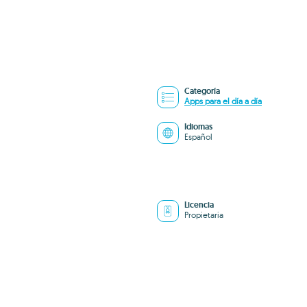
Categoría
Apps para el día a día
Idiomas
Español
Licencia
Propietaria