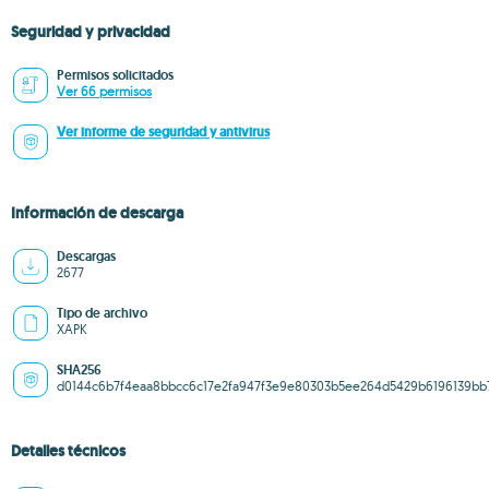
Seguridad y privacidad
Permisos solicitados
Ver 66 permisos
Ver informe de seguridad y antivirus
Información de descarga
Descargas
2677
Tipo de archivo
XAPK
SHA256
d0144c6b7f4eaa8bbcc6c17e2fa947f3e9e80303b5ee264d5429b6196139bb
Detalles técnicos