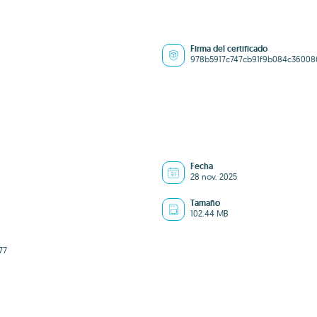
Firma del certificado
978b5917c747cb91f9b084c36008
Fecha
28 nov. 2025
Tamaño
102.44 MB
77