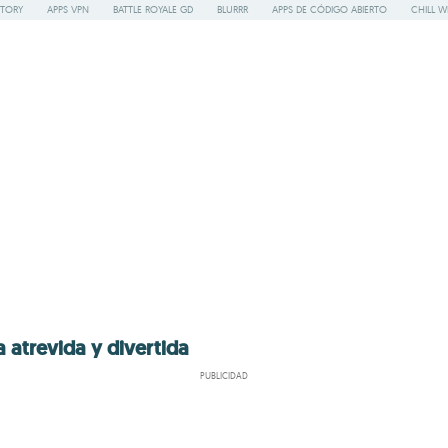
STORY
APPS VPN
BATTLE ROYALE GD
BLURRR
APPS DE CÓDIGO ABIERTO
CHILL W
 atrevida y divertida
PUBLICIDAD