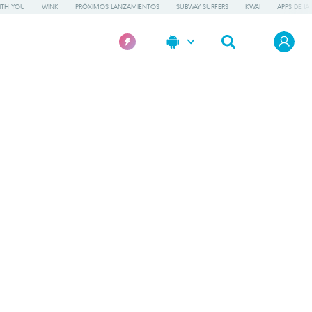
ITH YOU
WINK
PRÓXIMOS LANZAMIENTOS
SUBWAY SURFERS
KWAI
APPS DE IA